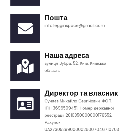
Пошта
info.legginspace@gmail.com
Наша адреса
вулиця Зубра, 52, Київ, Київська
область
Директор та власник
Суняєв Михайло Сергійович, ФОП.
ІПН 3696509451. Номер державної
реєстрації 2010350000000178552.
Рахунок
UA273052990000026007046710703